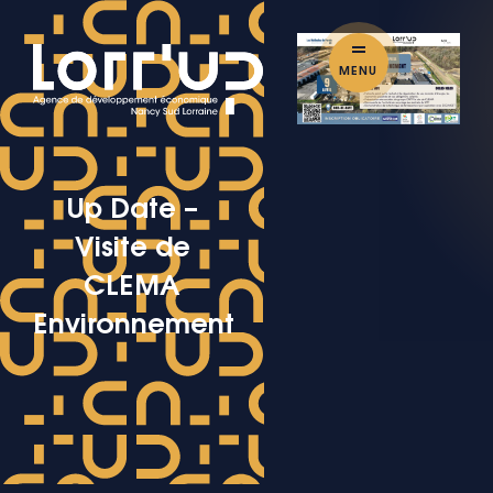
MENU
Up Date –
Visite de
CLEMA
Environnement