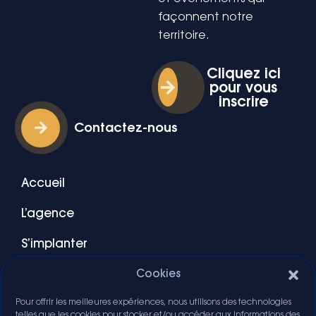
façonnent notre
territoire.
Cliquez ici
pour vous
inscrire
Contactez-nous
Accueil
L’agence
S’implanter
Blog
Cookies
Pour offrir les meilleures expériences, nous utilisons des technologies
Ressources
telles que les cookies pour stocker et/ou accéder aux informations des