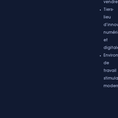
vendre
Tiers-
lieu
d’inno
numér
et
digital
Enviro
de
travail
stimula
moder