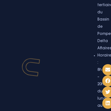
tertiair
du
Bassin
de
Pompe
Delta
Affaire
Horair
:
8h
–
20h
du
lundi
au