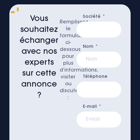
Société
Vous
Remplissez
souhaitez
le
formulaire
échanger
ci-
Nom
dessous
avec nos
pour
experts
plus
d’informations,
sur cette
visiter
Téléphone
annonce
ou
discuter
?
:
E-mail