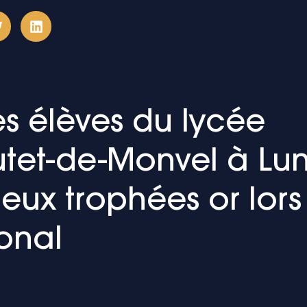
les élèves du lycée
tet-de-Monvel à Lun
ux trophées or lors
onal