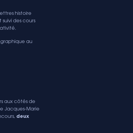
ttres histoire
 suivi des cours
ativité.
tographique au
rs aux côtés de
cée Jacques-Marie
ncours,
deux