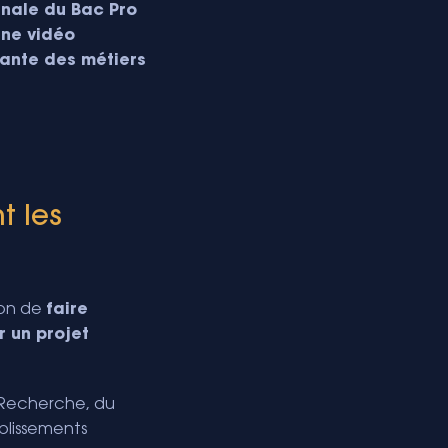
inale du Bac Pro
une vidéo
irante des métiers
t les
ion de
faire
 un projet
a Recherche, du
ablissements