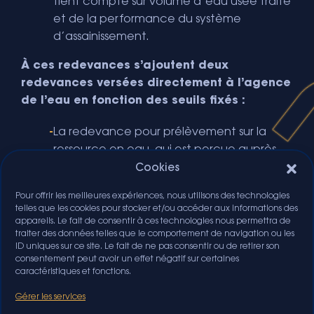
tient compte sur volume d’eau usée traité
et de la performance du système
d’assainissement.
À ces redevances s’ajoutent deux
redevances versées directement à l’agence
de l’eau en fonction des seuils fixés :
La redevance pour prélèvement sur la
ressource en eau, qui est perçue auprès
de toute personne prélevant de l’eau en
Cookies
milieu naturel.
Pour offrir les meilleures expériences, nous utilisons des technologies
telles que les cookies pour stocker et/ou accéder aux informations des
La redevance pour pollution d’origine non
appareils. Le fait de consentir à ces technologies nous permettra de
domestique, prenant en compte les
traiter des données telles que le comportement de navigation ou les
effluents rejetés en milieu naturel.
ID uniques sur ce site. Le fait de ne pas consentir ou de retirer son
consentement peut avoir un effet négatif sur certaines
caractéristiques et fonctions.
Gérer les services
Pour en savoir plus au sujet de la réforme du