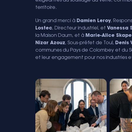
exigeantes du soufflage du verre, contribu
territoire.
Un grand merci à
Damien Leroy
, Respon
Lostec
, Directeur industriel, et
Vanessa S
la Maison Daum, et à
Marie-Alice Skape
Nizar Azouz
, Sous-préfet de Toul,
Denis 
communes du Pays de Colombey et du Sud T
et leur engagement pour nos industries et n