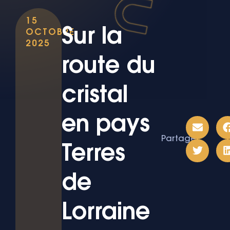
15
Sur la
OCTOBRE
2025
route du
cristal
en pays
Partager
Terres
de
Lorraine