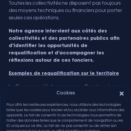
Toutes les collectivités ne disposent pas toujours
des moyens techniques ou financiers pour porter
seules ces opérations.
Notre agence intervient aux côtés des
collectivités et des partenaires publics afin
d’identifier les opportunités de
requalification et d’accompagner les
réflexions autour de ces fonciers.
Exemples de requalification sur le territoire
La Communauté de communes Orne Lorraine
Cookies
Confluences travaille depuis plusieurs années à
la requalification du site du Haut des Tappes à
Pour offrir les meilleures expériences, nous utilisons des technologies
Homécourt. Ancien site sidérurgique abandonné
telles que les cookies pour stocker et/ou accéder aux informations des
dans les années 1980, il a fait l’objet
appareils. Le fait de consentir à ces technologies nous permettra de
traiter des données telles que le comportement de navigation ou les
d’opérations de démolition et de dépollution
ID uniques sur ce site. Le fait de ne pas consentir ou de retirer son
avant d’être intégré dans un projet visant à